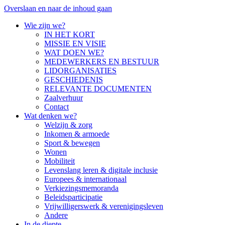
Overslaan en naar de inhoud gaan
Wie zijn we?
IN HET KORT
MISSIE EN VISIE
WAT DOEN WE?
MEDEWERKERS EN BESTUUR
LIDORGANISATIES
GESCHIEDENIS
RELEVANTE DOCUMENTEN
Zaalverhuur
Contact
Wat denken we?
Welzijn & zorg
Inkomen & armoede
Sport & bewegen
Wonen
Mobiliteit
Levenslang leren & digitale inclusie
Europees & internationaal
Verkiezingsmemoranda
Beleidsparticipatie
Vrijwilligerswerk & verenigingsleven
Andere
In de diepte