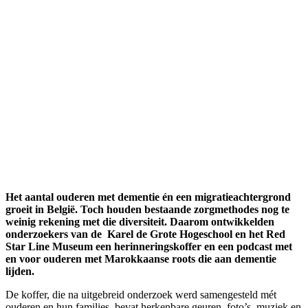
Het aantal ouderen met dementie én een migratieachtergrond
groeit in België. Toch houden bestaande zorgmethodes nog te
weinig rekening met die diversiteit. Daarom ontwikkelden
onderzoekers van de Karel de Grote Hogeschool en het Red
Star Line Museum een herinneringskoffer en een podcast met
en voor ouderen met Marokkaanse roots die aan dementie
lijden.
De koffer, die na uitgebreid onderzoek werd samengesteld mét
ouderen en hun families, bevat herkenbare geuren, foto’s, muziek en