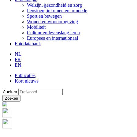
Welzijn, gezondheid en zorg
Pensioen, inkomen en armoede
Sport en bewegen
Wonen en woonomgeving
Mobiliteit
Cultuur en levenslang leren
Europees en internationaal
Fotodatabank
NL
FR
EN
Publicaties
Kort nieuws
Zoeken