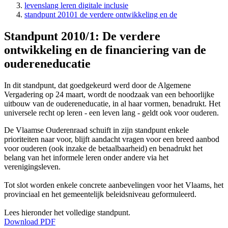
levenslang leren digitale inclusie
standpunt 20101 de verdere ontwikkeling en de
Standpunt 2010/1: De verdere
Standpunt
ontwikkeling en de financiering van de
2010/1:
oudereneducatie
De
verdere
In dit standpunt, dat goedgekeurd werd door de Algemene
Vergadering op 24 maart, wordt de noodzaak van een behoorlijke
ontwikkeling
uitbouw van de oudereneducatie, in al haar vormen, benadrukt. Het
en
universele recht op leren - een leven lang - geldt ook voor ouderen.
de
De Vlaamse Ouderenraad schuift in zijn standpunt enkele
prioriteiten naar voor, blijft aandacht vragen voor een breed aanbod
financiering
voor ouderen (ook inzake de betaalbaarheid) en benadrukt het
van
belang van het informele leren onder andere via het
verenigingsleven.
de
oudereneducatie
Tot slot worden enkele concrete aanbevelingen voor het Vlaams, het
provinciaal en het gemeentelijk beleidsniveau geformuleerd.
Lees hieronder het volledige standpunt.
Download PDF