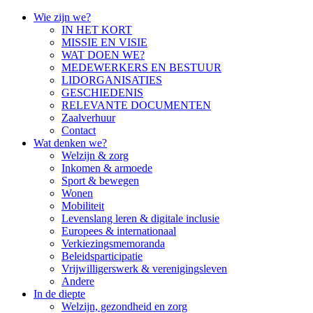
Overslaan
Wie zijn we?
en
IN HET KORT
naar
MISSIE EN VISIE
de
WAT DOEN WE?
inhoud
MEDEWERKERS EN BESTUUR
gaan
LIDORGANISATIES
GESCHIEDENIS
RELEVANTE DOCUMENTEN
Zaalverhuur
Contact
Wat denken we?
Welzijn & zorg
Inkomen & armoede
Sport & bewegen
Wonen
Mobiliteit
Levenslang leren & digitale inclusie
Europees & internationaal
Verkiezingsmemoranda
Beleidsparticipatie
Vrijwilligerswerk & verenigingsleven
Andere
In de diepte
Welzijn, gezondheid en zorg