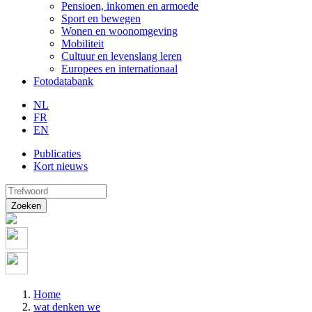
Pensioen, inkomen en armoede
Sport en bewegen
Wonen en woonomgeving
Mobiliteit
Cultuur en levenslang leren
Europees en internationaal
Fotodatabank
NL
FR
EN
Publicaties
Kort nieuws
Zoeken
Home
wat denken we
Kruimelpad