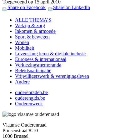
Toegevoegd op 15 april 2010
ALLE THEMA’S
Welzijn & zorg
Inkomen & armoede
Sport & bewegen
Wonen
Mobiliteit
Levenslang leren & digitale inclusie
Europees & internationaal
Verkiezingsmemoranda
Beleidsparticipatie
Vrijwilligerswerk & verenigingsleven
Andere
ouderenraden.be
ouderengids.be
Ouderenweek
Vlaamse Ouderenraad
Prinsenstraat 8-10
1000 Brussel