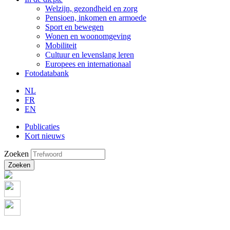
Welzijn, gezondheid en zorg
Pensioen, inkomen en armoede
Sport en bewegen
Wonen en woonomgeving
Mobiliteit
Cultuur en levenslang leren
Europees en internationaal
Fotodatabank
NL
FR
EN
Publicaties
Kort nieuws
Zoeken