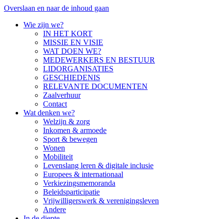
Overslaan en naar de inhoud gaan
Wie zijn we?
IN HET KORT
MISSIE EN VISIE
WAT DOEN WE?
MEDEWERKERS EN BESTUUR
LIDORGANISATIES
GESCHIEDENIS
RELEVANTE DOCUMENTEN
Zaalverhuur
Contact
Wat denken we?
Welzijn & zorg
Inkomen & armoede
Sport & bewegen
Wonen
Mobiliteit
Levenslang leren & digitale inclusie
Europees & internationaal
Verkiezingsmemoranda
Beleidsparticipatie
Vrijwilligerswerk & verenigingsleven
Andere
In de diepte