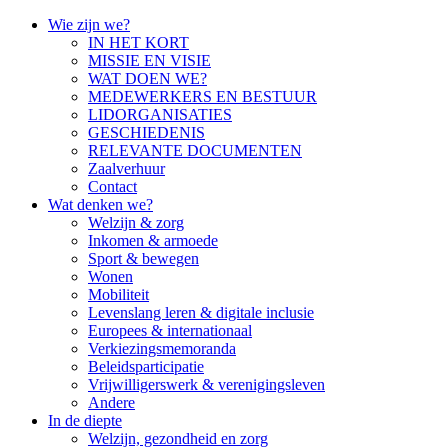
Overslaan
Wie zijn we?
en
IN HET KORT
naar
MISSIE EN VISIE
de
WAT DOEN WE?
inhoud
MEDEWERKERS EN BESTUUR
gaan
LIDORGANISATIES
GESCHIEDENIS
RELEVANTE DOCUMENTEN
Zaalverhuur
Contact
Wat denken we?
Welzijn & zorg
Inkomen & armoede
Sport & bewegen
Wonen
Mobiliteit
Levenslang leren & digitale inclusie
Europees & internationaal
Verkiezingsmemoranda
Beleidsparticipatie
Vrijwilligerswerk & verenigingsleven
Andere
In de diepte
Welzijn, gezondheid en zorg