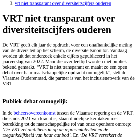
vrt niet transparant over diversiteitscijfers ouderen
VRT niet transparant over
diversiteitscijfers ouderen
De VRT geeft elk jaar de opdracht voor een onafhankelijke meting
van de diversiteit op het scherm, de diversiteitsmonitor. Vandaag
VRT
worden uit dat onderzoek enkele cijfers gepubliceerd in het
niet
jaarverslag van 2022. Maar die over leeftijd worden niet publiek
bekend gemaakt. “VRT is niet transparant en maakt zo een open
transparant
debat over haar maatschappelijke opdracht onmogelijk”, stelt de
over
Vlaamse Ouderenraad, die partner is van het inclusienetwerk van de
VRT.
diversiteitscijfers
ouderen
Publiek debat onmogelijk
In de
beheersovereenkomst
tussen de Vlaamse regering en de VRT,
die sinds 2021 van kracht is, staan duidelijke kerntaken met
betrekking tot de maatschappelijke rol van onze openbare omroep:
‘De VRT zet ambitieus in op de representativiteit en de
toegankelijkheid van haar aanbod’.
En
‘De VRT verzekert de