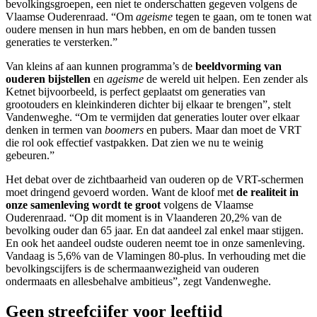
bevolkingsgroepen, een niet te onderschatten gegeven volgens de
Vlaamse Ouderenraad. “Om
ageisme
tegen te gaan, om te tonen wat
oudere mensen in hun mars hebben, en om de banden tussen
generaties te versterken.”
Van kleins af aan kunnen programma’s de
beeldvorming van
ouderen bijstellen
en
ageisme
de wereld uit helpen. Een zender als
Ketnet bijvoorbeeld, is perfect geplaatst om generaties van
grootouders en kleinkinderen dichter bij elkaar te brengen”, stelt
Vandenweghe. “Om te vermijden dat generaties louter over elkaar
denken in termen van
boomers
en pubers. Maar dan moet de VRT
die rol ook effectief vastpakken. Dat zien we nu te weinig
gebeuren.”
Het debat over de zichtbaarheid van ouderen op de VRT-schermen
moet dringend gevoerd worden. Want de kloof met
de realiteit in
onze samenleving wordt te groot
volgens de Vlaamse
Ouderenraad. “Op dit moment is in Vlaanderen 20,2% van de
bevolking ouder dan 65 jaar. En dat aandeel zal enkel maar stijgen.
En ook het aandeel oudste ouderen neemt toe in onze samenleving.
Vandaag is 5,6% van de Vlamingen 80-plus. In verhouding met die
bevolkingscijfers is de schermaanwezigheid van ouderen
ondermaats en allesbehalve ambitieus”, zegt Vandenweghe.
Geen streefcijfer voor leeftijd