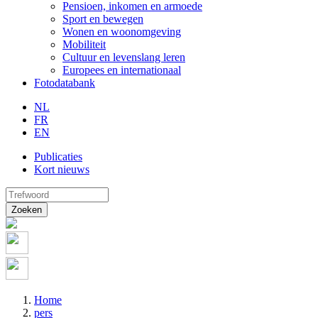
Pensioen, inkomen en armoede
Sport en bewegen
Wonen en woonomgeving
Mobiliteit
Cultuur en levenslang leren
Europees en internationaal
Fotodatabank
NL
FR
EN
Publicaties
Kort nieuws
Zoeken
Home
pers
Kruimelpad