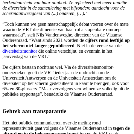
herkenbaarheid van haar aanbod. Ze reflecteert met meer ambitie
de diversiteit in de samenleving met bijzondere aandacht voor de
schermaanwezigheid van (...) ouderen, (…).’
“Toch kunnen we geen maatschappelijk debat voeren over de mate
waarin de VRT die dimensie van haar rol als openbare omroep
waarmaakt”, stelt Nils Vandenweghe, directeur van de Vlaamse
Ouderenraad. “Want sinds 2021 worden de
cijfers rond leeftijd op
het scherm niet langer gepubliceerd
. Niet in de versie van de
diversiteitsmonitor
die online verschijnt, en evenmin in het
jaarverslag van de VRT.”
De cijfers bestaan nochtans wel. Via de diversiteitsmonitor-
onderzoeken geeft de VRT ieder jaar de opdracht aan de
Universiteit Antwerpen en de Universiteit Amsterdam om de
diversiteit op het scherm gedetailleerd in kaart te brengen, ook voor
65- en 80-plussers. “Maar vervolgens verdwijnen ze volledig uit de
publieke rapportage”, benadrukt de Vlaamse Ouderenraad.
Gebrek aan transparantie
Het niet publiek communiceren over de meting rond
representativiteit gaat volgens de Vlaamse Ouderenraad in
tegen de
afspraken in de beheersovereenkomst
tussen de VRT en de