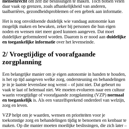
mensenrecht
om zelf die beslissingen te maken. Toch botsen velen
daar vaak op grenzen, zoals afhankelijkheid van anderen,
taalbarrières, gezondheidsproblemen of een gebrek aan informatie.
Het is nog onvoldoende duidelijk wie vandaag autonomie kan
mogelijk maken en bewaken, zeker bij personen die hun eigen
noden en wensen niet meer goed kunnen aangeven. Dat moet
duidelijker geformuleerd worden. Daarom is er nood aan
duidelijke
en toegankelijke informatie
over het levenseinde.
2/ Vroegtijdige of voorafgaande
zorgplanning
Een belangrijke manier om je eigen autonomie in handen te houden,
is het op tijd aangeven welke zorg, ondersteuning en behandelingen
je in je laatste levensfase nog wenst – of juist niet. Dat gebeurt nu
vaak te laat of helemaal niet. We moeten evolueren naar een cultuur
waarin vroegtijdige of voorafgaande zorgplanning (VZP)
normaal
en toegankelijk
is. Als een vanzelfsprekend onderdeel van welzijn,
zorg en leven.
VZP helpt om je waarden, wensen en prioriteiten voor je
toekomstige zorg en behandelingen tijdig te benoemen en kenbaar te
maken. Op die manier moeten moeilijke beslissingen, die zich later –