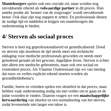
Mantelzorgers
spelen ook een cruciale rol, maar worden nog
onvoldoende erkend als
volwaardige partner
in dit proces. Hun
unieke positie als ‘kenner van de zorgvrager’ wordt onvoldoende
benut. Ook daar zijn nog stappen te zetten. En professionals dienen
de nodige tijd en middelen te krijgen om mantelzorgers die
ondersteuning te bieden.
4/ Sterven als sociaal proces
Sterven is heel erg geprofessionaliseerd en gemedicaliseerd. Dood
en sterven zijn doorheen de tijd steeds meer een technische
uitdaging voor medische professionals geworden en steeds meer
geïsoleerd geraakt uit het gewone, dagelijkse leven. Sterven is echter
niet alleen een medische gebeurtenis, maar ook een sociaal en
existentieel proces. Als Vlaamse Ouderenraad zijn we van mening
dat rouw en verlies expliciet erkend moeten worden als
gezondheidsthema’s.
Familie, buren en vrienden spelen een sleutelrol in dat proces, maar
hebben vaak ondersteuning nodig om met verlies om te gaan en de
juiste woorden te vinden. Daarom vragen we een
maatschappelijke
herwaardering
van rituelen en een normalisering van het sterven,
zodat levenseinde niet langer een taboe is.