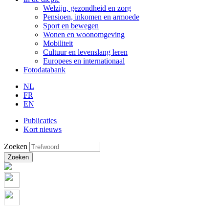
Welzijn, gezondheid en zorg
Pensioen, inkomen en armoede
Sport en bewegen
Wonen en woonomgeving
Mobiliteit
Cultuur en levenslang leren
Europees en internationaal
Fotodatabank
NL
FR
EN
Publicaties
Kort nieuws
Zoeken