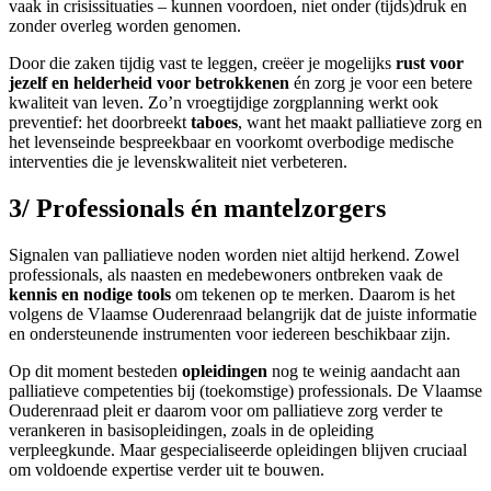
vaak in crisissituaties – kunnen voordoen, niet onder (tijds)druk en
zonder overleg worden genomen.
Door die zaken tijdig vast te leggen, creëer je mogelijks
rust voor
jezelf en helderheid voor betrokkenen
én zorg je voor een betere
kwaliteit van leven. Zo’n vroegtijdige zorgplanning werkt ook
preventief: het doorbreekt
taboes
, want het maakt palliatieve zorg en
het levenseinde bespreekbaar en voorkomt overbodige medische
interventies die je levenskwaliteit niet verbeteren.
3/ Professionals én mantelzorgers
Signalen van palliatieve noden worden niet altijd herkend. Zowel
professionals, als naasten en medebewoners ontbreken vaak de
kennis en nodige tools
om tekenen op te merken. Daarom is het
volgens de Vlaamse Ouderenraad belangrijk dat de juiste informatie
en ondersteunende instrumenten voor iedereen beschikbaar zijn.
Op dit moment besteden
opleidingen
nog te weinig aandacht aan
palliatieve competenties bij (toekomstige) professionals. De Vlaamse
Ouderenraad pleit er daarom voor om palliatieve zorg verder te
verankeren in basisopleidingen, zoals in de opleiding
verpleegkunde. Maar gespecialiseerde opleidingen blijven cruciaal
om voldoende expertise verder uit te bouwen.