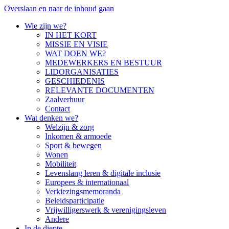
Overslaan en naar de inhoud gaan
Wie zijn we?
IN HET KORT
MISSIE EN VISIE
WAT DOEN WE?
MEDEWERKERS EN BESTUUR
LIDORGANISATIES
GESCHIEDENIS
RELEVANTE DOCUMENTEN
Zaalverhuur
Contact
Wat denken we?
Welzijn & zorg
Inkomen & armoede
Sport & bewegen
Wonen
Mobiliteit
Levenslang leren & digitale inclusie
Europees & internationaal
Verkiezingsmemoranda
Beleidsparticipatie
Vrijwilligerswerk & verenigingsleven
Andere
In de diepte